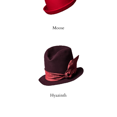
Moose
Hyazinth